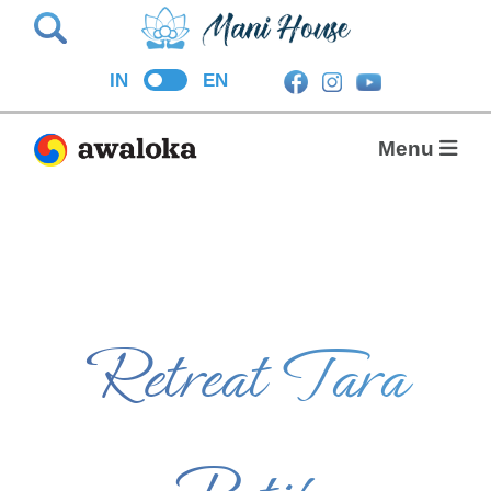
Search
IN
EN
Menu
Retreat Tara