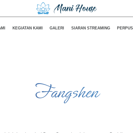
AMI
KEGIATAN KAMI
GALERI
SIARAN STREAMING
PERPUS
Fangshen