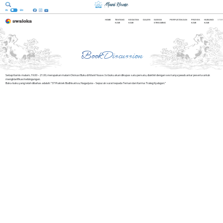
Search
IN
EN
HOME
TENTANG
KEGIATAN
GALERI
SIARAN
PERPUSTAKAAN
PROYEK
HUBUNGI
STOR
KAMI
KAMI
STREAMING
KAMI
KAMI
Book Discussion
Setiap Kamis malam, 19.00 – 21.00, merupakan malam Diskusi Buku di Mani House. Isi buku akan dikupas satu persatu, diakhiri dengan sesi tanya jawab antar peserta untuk
mengklarifikasi kebingungan.
Buku-buku yang telah dibahas adalah: “37 Praktek Bodhisattva, Nagarjuna – Sepucuk surat kepada Teman dan Karma: Traleg Kyabgon.”