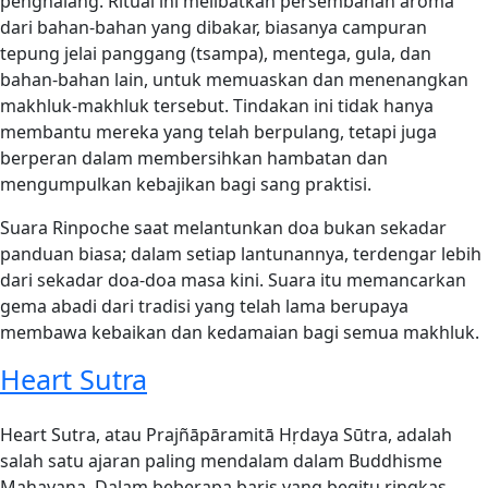
penghalang. Ritual ini melibatkan persembahan aroma
dari bahan-bahan yang dibakar, biasanya campuran
tepung jelai panggang (tsampa), mentega, gula, dan
bahan-bahan lain, untuk memuaskan dan menenangkan
makhluk-makhluk tersebut. Tindakan ini tidak hanya
membantu mereka yang telah berpulang, tetapi juga
berperan dalam membersihkan hambatan dan
mengumpulkan kebajikan bagi sang praktisi.
Suara Rinpoche saat melantunkan doa bukan sekadar
panduan biasa; dalam setiap lantunannya, terdengar lebih
dari sekadar doa-doa masa kini. Suara itu memancarkan
gema abadi dari tradisi yang telah lama berupaya
membawa kebaikan dan kedamaian bagi semua makhluk.
Heart Sutra
Heart Sutra, atau Prajñāpāramitā Hṛdaya Sūtra, adalah
salah satu ajaran paling mendalam dalam Buddhisme
Mahayana. Dalam beberapa baris yang begitu ringkas